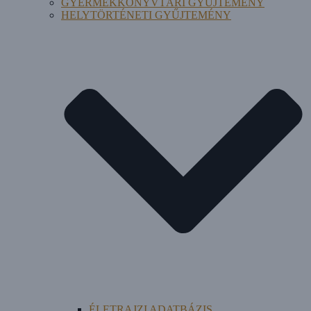
GYERMEKKÖNYVTÁRI GYŰJTEMÉNY
HELYTÖRTÉNETI GYŰJTEMÉNY
ÉLETRAJZI ADATBÁZIS