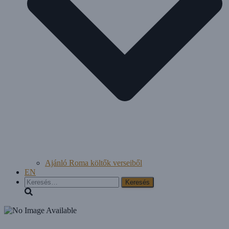
Ajánló Roma költők verseiből
EN
Keresés: