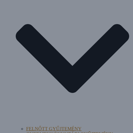
FELNŐTT GYŰJTEMÉNY