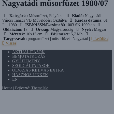
Nagyatádi műsorfüzet 1980/07
Kategória:
Műsorfüzet
,
Folyóirat
Kiadó:
Nagyatádi
Városi Tanács VB Művelődési Osztálya
Kiadás dátuma:
01
Jul, 1980
ISBN/ISSN/E.szám:
80 1003 SN 1000 db
Oldalszám:
18
Ország:
Magyarország
Nyelv:
Magyar
Méretek:
10x15 cm
Fájl méret:
5,7 Mb
Tárgyszavak:
programfüzet
|
műsorfüzet
|
Nagyatád
|
Letöltés:
Vissza
AKTUALITÁSOK
BEMUTATKOZÁS
GYŰJTEMÉNY
SZOLGÁLTATÁSOK
OLVASÁS KIHÍVÁS EXTRA
HASZNOS LINKEK
EN
Hestia | Fejlesztő:
ThemeIsle