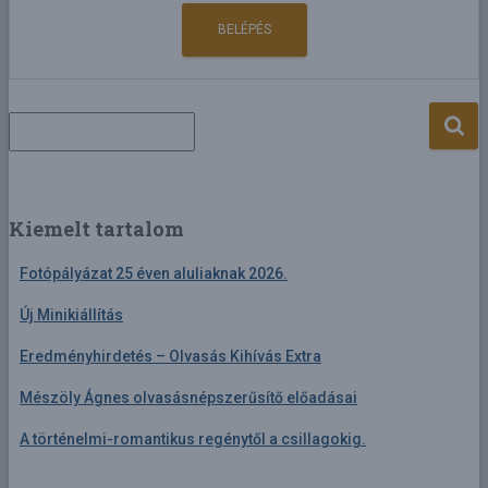
S
e
a
r
c
Kiemelt tartalom
h
f
Fotópályázat 25 éven aluliaknak 2026.
o
r
Új Minikiállítás
:
Eredményhirdetés – Olvasás Kihívás Extra
Mészöly Ágnes olvasásnépszerűsítő előadásai
A történelmi-romantikus regénytől a csillagokig.