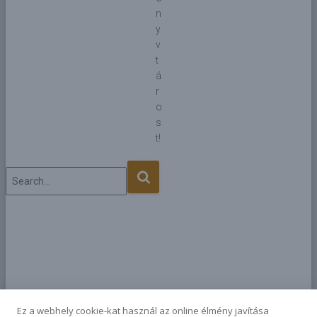
n
y
v
t
á
r
o
s
t!
Search
Ez a webhely cookie-kat használ az online élmény javítása