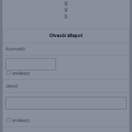
G
U
S
Olvasói állapot
Azonosító:
emlékezz
Jelszó:
emlékezz