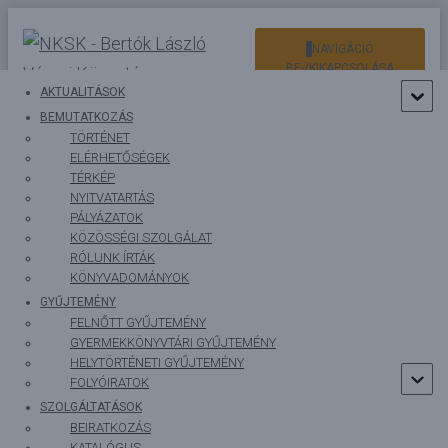
NAVIGÁCIÓ
BE-/KIKAPCSOLÁSA
AKTUALITÁSOK
BEMUTATKOZÁS
TÖRTÉNET
ELÉRHETŐSÉGEK
TÉRKÉP
NYITVATARTÁS
PÁLYÁZATOK
KÖZÖSSÉGI SZOLGÁLAT
cement
RÓLUNK ÍRTÁK
KÖNYVADOMÁNYOK
GYŰJTEMÉNY
FELNŐTT GYŰJTEMÉNY
GYERMEKKÖNYVTÁRI GYŰJTEMÉNY
HELYTÖRTÉNETI GYŰJTEMÉNY
TRATTNER MÁTYÁS
FOLYÓIRATOK
SZOLGÁLTATÁSOK
Trattner Mátyás (1870-1920) építész, Burgenlandból származott.
BEIRATKOZÁS
Atádi sógora Kun János Budapesten taníttatta. Visszatérve Nagy-
KATALÓGUS