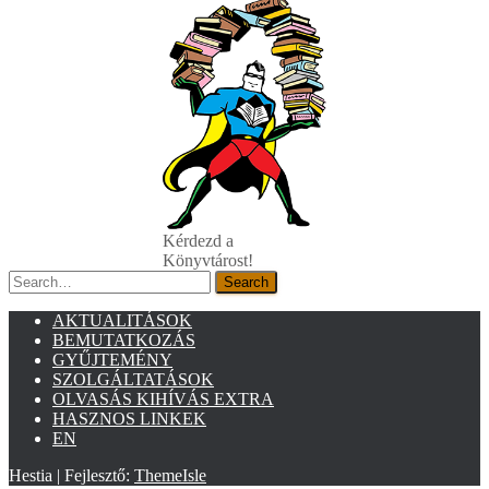
Kérdezd a
Könyvtárost!
Search
Search
AKTUALITÁSOK
BEMUTATKOZÁS
GYŰJTEMÉNY
SZOLGÁLTATÁSOK
OLVASÁS KIHÍVÁS EXTRA
HASZNOS LINKEK
EN
Hestia | Fejlesztő:
ThemeIsle