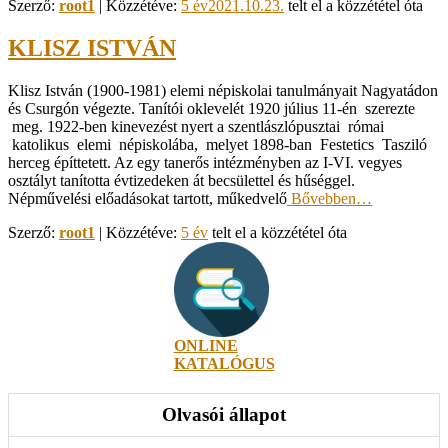
Szerző:
root1
| Közzétéve:
5 év
2021.10.23.
telt el a közzététel óta
KLISZ ISTVÁN
Klisz István (1900-1981) elemi népiskolai tanulmányait Nagyatádon
és Csurgón végezte. Tanítói oklevelét 1920 július 11-­én szerezte
meg. 1922-ben kinevezést nyert a szentlászlópusztai római
katolikus elemi népiskolába, melyet 1898-ban Festetics Tasziló
herceg építtetett. Az egy tanerős intézményben az I-VI. vegyes
osztályt tanította évtizedeken át becsülettel és hűséggel.
Népművelési előadásokat tartott, műkedvelő
Bővebben…
Szerző:
root1
| Közzétéve:
5 év
telt el a közzététel óta
ONLINE
KATALÓGUS
Olvasói állapot