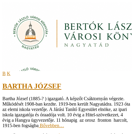
B
K
BARTHA JÓZSEF
Bartha József (1885-? ) igazgató. A képzőt Csáktornyán végezte.
Működését 1908-ban kezdte. 1919-ben került Nagyatádra. 1923 óta
az elemi iskola vezetője. A Járási Tanító Egyesület elnöke, az ipari
iskola igazgatója és óraadója volt. 10 évig a Hitel-szövetkezet, 4
évig a Hangya ügyvezetője. 11 hónapig az orosz fronton harcolt,
1915-ben fogságba
Bővebben…