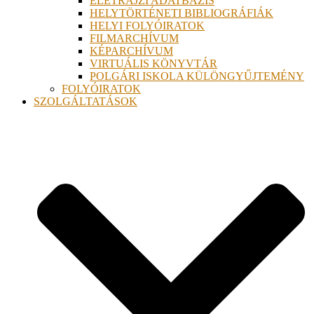
ÉLETRAJZI ADATBÁZIS
HELYTÖRTÉNETI BIBLIOGRÁFIÁK
HELYI FOLYÓIRATOK
FILMARCHÍVUM
KÉPARCHÍVUM
VIRTUÁLIS KÖNYVTÁR
POLGÁRI ISKOLA KÜLÖNGYŰJTEMÉNY
FOLYÓIRATOK
SZOLGÁLTATÁSOK