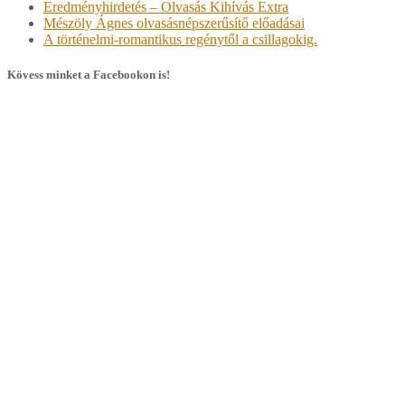
Eredményhirdetés – Olvasás Kihívás Extra
Mészöly Ágnes olvasásnépszerűsítő előadásai
A történelmi-romantikus regénytől a csillagokig.
Kövess minket a Facebookon is!