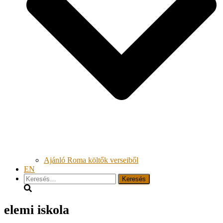
Ajánló Roma költők verseiből
EN
Keresés:
elemi iskola