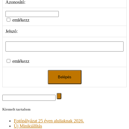
Azonosító:
emlékezz
Jelszó:
emlékezz
Search
for:
Kiemelt tartalom
Fotópályázat 25 éven aluliaknak 2026.
Új Minikiállítás