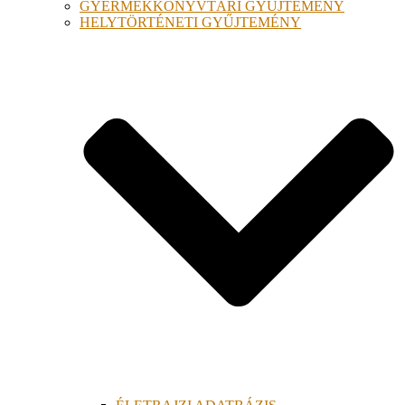
GYERMEKKÖNYVTÁRI GYŰJTEMÉNY
HELYTÖRTÉNETI GYŰJTEMÉNY