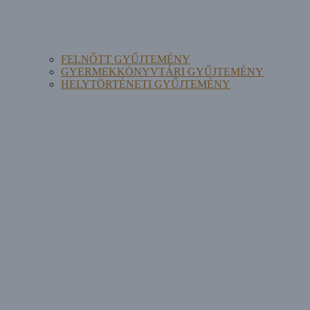
FELNŐTT GYŰJTEMÉNY
GYERMEKKÖNYVTÁRI GYŰJTEMÉNY
HELYTÖRTÉNETI GYŰJTEMÉNY