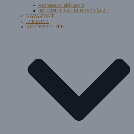
Adatkezelési tájékoztató
INTERNET ÉS GÉPHASZNÁLAT
NAVA-PONT
DJP-PONT
KÖZÖSSÉGI TÉR