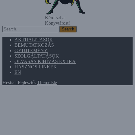
Kérdezd a
Könyvtárost!
Search
Search
AKTUALITÁSOK
BEMUTATKOZÁS
GYŰJTEMÉNY
SZOLGÁLTATÁSOK
OLVASÁS KIHÍVÁS EXTRA
HASZNOS LINKEK
EN
Hestia | Fejlesztő:
ThemeIsle