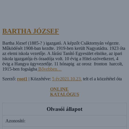
BARTHA JÓZSEF
Bartha József (1885-? ) igazgató. A képzőt Csáktornyán végezte.
Működését 1908-ban kezdte. 1919-ben került Nagyatádra. 1923 óta
az elemi iskola vezetője. A Járási Tanító Egyesület elnöke, az ipari
iskola igazgatója és óraadója volt. 10 évig a Hitel-szövetkezet, 4
évig a Hangya ügyvezetője. 11 hónapig az orosz fronton harcolt,
1915-ben fogságba
Bővebben…
Szerző:
root1
| Közzétéve:
5 év
2021.10.23.
telt el a közzététel óta
ONLINE
KATALÓGUS
Olvasói állapot
Azonosító: