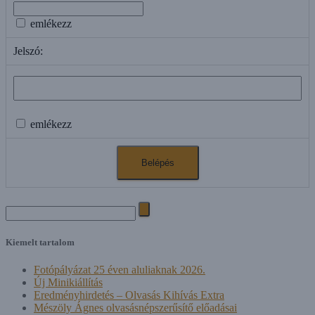
emlékezz
Jelszó:
emlékezz
Search
for:
Kiemelt tartalom
Fotópályázat 25 éven aluliaknak 2026.
Új Minikiállítás
Eredményhirdetés – Olvasás Kihívás Extra
Mészöly Ágnes olvasásnépszerűsítő előadásai