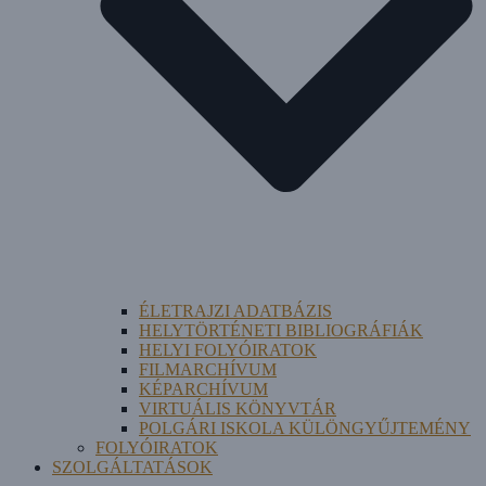
ÉLETRAJZI ADATBÁZIS
HELYTÖRTÉNETI BIBLIOGRÁFIÁK
HELYI FOLYÓIRATOK
FILMARCHÍVUM
KÉPARCHÍVUM
VIRTUÁLIS KÖNYVTÁR
POLGÁRI ISKOLA KÜLÖNGYŰJTEMÉNY
FOLYÓIRATOK
SZOLGÁLTATÁSOK