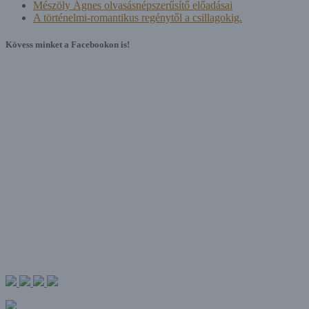
Mészöly Ágnes olvasásnépszerűsítő előadásai
A történelmi-romantikus regénytől a csillagokig.
Kövess minket a Facebookon is!