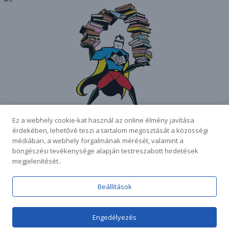
Kérdezd a
Ez a webhely cookie-kat használ az online élmény javítása
Könyvtárost!
érdekében, lehetővé teszi a tartalom megosztását a közösségi
Search
Search
médiában, a webhely forgalmának mérését, valamint a
böngészési tevékenysége alapján testreszabott hirdetések
AKTUALITÁSOK
megjelenítését..
BEMUTATKOZÁS
GYŰJTEMÉNY
SZOLGÁLTATÁSOK
Beállítások
OLVASÁS KIHÍVÁS EXTRA
HASZNOS LINKEK
EN
Engedélyezés
Hestia | Fejlesztő:
ThemeIsle