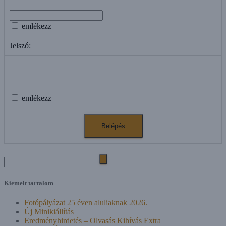
emlékezz
Jelszó:
emlékezz
Search
for:
Kiemelt tartalom
Fotópályázat 25 éven aluliaknak 2026.
Új Minikiállítás
Eredményhirdetés – Olvasás Kihívás Extra