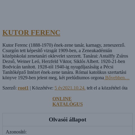
KUTOR FERENC
Kutor Ferenc (1888-1970) ének-­zene tanár, karnagy, zeneszerző.
Csurgón tett képesítő vizsgát 1909­-ben, a Zeneakadémián
középiskolai zenetanári oklevelet szerzett. Tanárai: Antalffy Zsíros
Dezső, Weiner Leó, Herzfeld Viktor, Siklós Albert. 1920-­21-ben
Bodvicán tanított. 1928-tól 1940-ig nyugdíjazásáig a Pécsi
Tanítóképző Intézet ének-zene tanára. Római katolikus szertartási
könyve 1929-ben jelent meg, két prelúdiumos orgona
Bővebben…
Szerző:
root1
| Közzétéve:
5 év
2021.10.24.
telt el a közzététel óta
ONLINE
KATALÓGUS
Olvasói állapot
Azonosító: