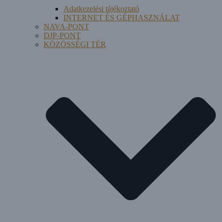
Adatkezelési tájékoztató
INTERNET ÉS GÉPHASZNÁLAT
NAVA-PONT
DJP-PONT
KÖZÖSSÉGI TÉR