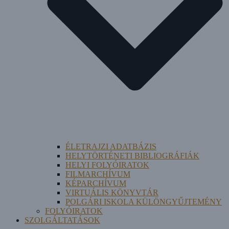
ÉLETRAJZI ADATBÁZIS
HELYTÖRTÉNETI BIBLIOGRÁFIÁK
HELYI FOLYÓIRATOK
FILMARCHÍVUM
KÉPARCHÍVUM
VIRTUÁLIS KÖNYVTÁR
POLGÁRI ISKOLA KÜLÖNGYŰJTEMÉNY
FOLYÓIRATOK
SZOLGÁLTATÁSOK