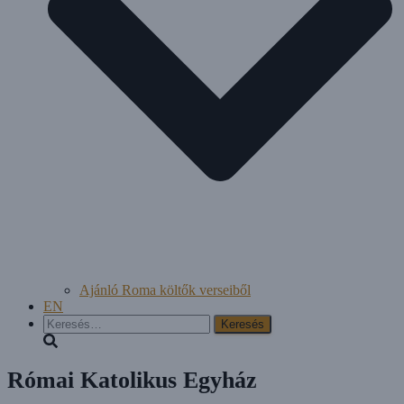
Ajánló Roma költők verseiből
EN
Keresés:
Római Katolikus Egyház