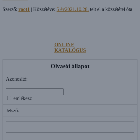
Szerző:
root1
| Közzétéve:
5 év
2021.10.28.
telt el a közzététel óta
ONLINE
KATALÓGUS
Olvasói állapot
Azonosító:
emlékezz
Jelszó: