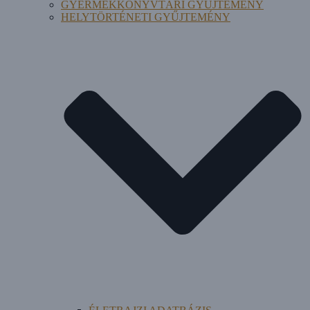
GYERMEKKÖNYVTÁRI GYŰJTEMÉNY
HELYTÖRTÉNETI GYŰJTEMÉNY