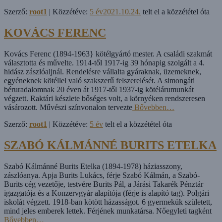
Szerző:
root1
| Közzétéve:
5 év
2021.10.24.
telt el a közzététel óta
KOVÁCS FERENC
Kovács Ferenc (1894-1963} kötélgyártó mester. A családi szakmát
választotta és művelte. 1914-től 1917-­ig 39 hónapig szolgált a 4.
hidász zászlóaljnál. Rendelésre vállalta gyáraknak, üzemeknek,
egyéneknek kötéllel való szakszerű felszerelését. A simongáti
béruradalomnak 20 éven át 1917-től 1937-ig kötélárumunkát
végzett. Raktári készlete bőséges volt, a környéken rendszeresen
vásározott. Művészi színvonalon tervezte
Bővebben…
Szerző:
root1
| Közzétéve:
5 év
telt el a közzététel óta
SZABÓ KÁLMÁNNÉ BURITS ETELKA
Szabó Kálmánné Burits Etelka (1894-1978) háziasszony,
zászlóanya. Apja Burits Lukács, férje Szabó Kálmán, a Szabó-
Burits cég vezetője, testvére Burits Pál, a Járási Takarék Pénztár
igazgatója és a Konzervgyár alapítója (férje is alapító tag). Polgári
iskolát végzett. 1918-ban kötött házasságot. 6 gyermekük született,
mind jeles emberek lettek. Férjének munkatársa. Nőegyleti tagként
Bővebben…