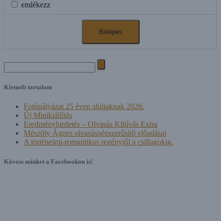
emlékezz
Search
for:
Kiemelt tartalom
Fotópályázat 25 éven aluliaknak 2026.
Új Minikiállítás
Eredményhirdetés – Olvasás Kihívás Extra
Mészöly Ágnes olvasásnépszerűsítő előadásai
A történelmi-romantikus regénytől a csillagokig.
Kövess minket a Facebookon is!