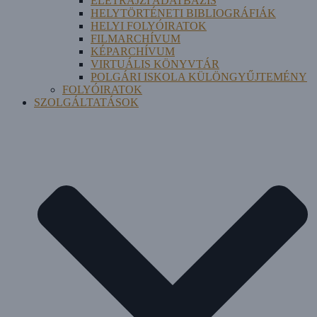
ÉLETRAJZI ADATBÁZIS
HELYTÖRTÉNETI BIBLIOGRÁFIÁK
HELYI FOLYÓIRATOK
FILMARCHÍVUM
KÉPARCHÍVUM
VIRTUÁLIS KÖNYVTÁR
POLGÁRI ISKOLA KÜLÖNGYŰJTEMÉNY
FOLYÓIRATOK
SZOLGÁLTATÁSOK