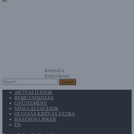
Kérdezd a
Könyvtárost!
Search
Search
AKTUALITÁSOK
BEMUTATKOZÁS
GYŰJTEMÉNY
SZOLGÁLTATÁSOK
OLVASÁS KIHÍVÁS EXTRA
HASZNOS LINKEK
EN