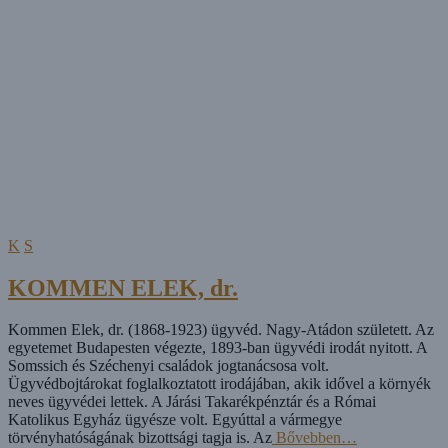
K
S
KOMMEN ELEK, dr.
Kommen Elek, dr. (1868-1923) ügyvéd. Nagy-Atádon született. Az
egyetemet Budapesten végezte, 1893-ban ügyvédi irodát nyitott. A
Somssich és Széchenyi családok jogtanácsosa volt.
Ügyvédbojtárokat foglalkoztatott irodájában, akik idővel a környék
neves ügyvédei lettek. A Járási Takarékpénztár és a Római
Katolikus Egyház ügyésze volt. Egyúttal a vármegye
törvényhatóságának bizottsági tagja is. Az
Bővebben…