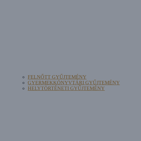
FELNŐTT GYŰJTEMÉNY
GYERMEKKÖNYVTÁRI GYŰJTEMÉNY
HELYTÖRTÉNETI GYŰJTEMÉNY