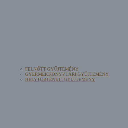
FELNŐTT GYŰJTEMÉNY
GYERMEKKÖNYVTÁRI GYŰJTEMÉNY
HELYTÖRTÉNETI GYŰJTEMÉNY