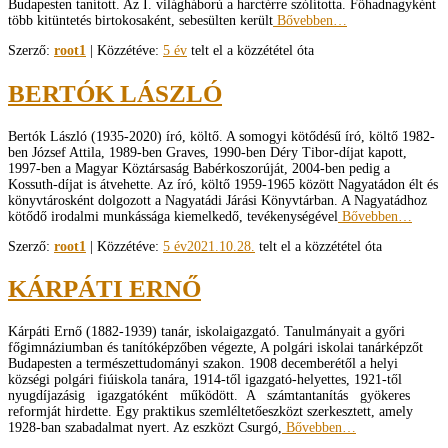
Budapesten tanított. Az I. világháború a harctérre szólította. Főhadnagyként
több kitüntetés birtokosaként, sebesülten került
Bővebben…
Szerző:
root1
| Közzétéve:
5 év
telt el a közzététel óta
BERTÓK LÁSZLÓ
Bertók László (1935-2020) író, költő. A somogyi kötődésű író, költő 1982-
ben József Attila, 1989-ben Graves, 1990-ben Déry Tibor-díjat kapott,
1997-ben a Magyar Köztársaság Babérkoszorúját, 2004-ben pedig a
Kossuth-díjat is átvehette. Az író, költő 1959-1965 között Nagyatádon élt és
könyvtárosként dolgozott a Nagyatádi Járási Könyvtárban. A Nagyatádhoz
kötődő irodalmi munkássága kiemelkedő, tevékenységével
Bővebben…
Szerző:
root1
| Közzétéve:
5 év
2021.10.28.
telt el a közzététel óta
KÁRPÁTI ERNŐ
Kárpáti Ernő (1882-1939) tanár, iskolaigazgató. Tanulmányait a győri
főgimnáziumban és tanítóképzőben végezte, A polgári iskolai tanárképzőt
Budapesten a természettudományi szakon. 1908 decemberétől a helyi
községi polgári fiúiskola tanára, 1914-től igazgató-helyettes, 1921-től
nyugdíjazásig igazgatóként működött. A számtantanítás gyökeres
reformját hirdette. Egy praktikus szemléltetőeszközt szerkesztett, amely
1928-ban szabadalmat nyert. Az eszközt Csurgó,
Bővebben…