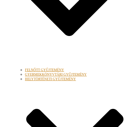
FELNŐTT GYŰJTEMÉNY
GYERMEKKÖNYVTÁRI GYŰJTEMÉNY
HELYTÖRTÉNETI GYŰJTEMÉNY