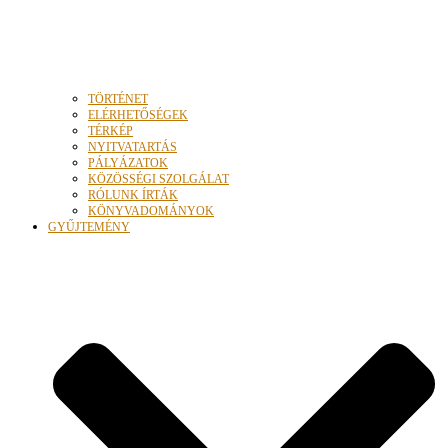
TÖRTÉNET
ELÉRHETŐSÉGEK
TÉRKÉP
NYITVATARTÁS
PÁLYÁZATOK
KÖZÖSSÉGI SZOLGÁLAT
RÓLUNK ÍRTÁK
KÖNYVADOMÁNYOK
GYŰJTEMÉNY