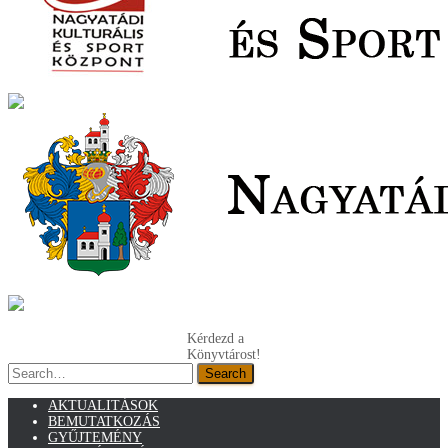
Kérdezd a
Könyvtárost!
Search
Search
AKTUALITÁSOK
BEMUTATKOZÁS
GYŰJTEMÉNY