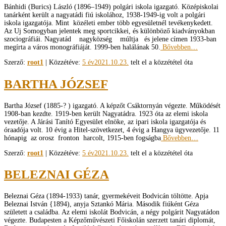
Bánhidi (Burics) László (1896–­1949) polgári iskola igazgató. Középiskolai
tanárként került a nagyatádi fiú iskolához, 1938-1949-ig volt a polgári
iskola igazgatója. Mint közéleti ember több egyesületnél tevékenykedett.
Az Uj Somogyban jelentek meg sportcikkei, és különböző kiadványokban
szociográfiái. Nagyatád nagyközség múltja és jelene címen 1933-ban
megírta a város monográfiáját. 1999-ben halálának 50.
Bővebben…
Szerző:
root1
| Közzétéve:
5 év
2021.10.23.
telt el a közzététel óta
BARTHA JÓZSEF
Bartha József (1885-? ) igazgató. A képzőt Csáktornyán végezte. Működését
1908-ban kezdte. 1919-ben került Nagyatádra. 1923 óta az elemi iskola
vezetője. A Járási Tanító Egyesület elnöke, az ipari iskola igazgatója és
óraadója volt. 10 évig a Hitel-szövetkezet, 4 évig a Hangya ügyvezetője. 11
hónapig az orosz fronton harcolt, 1915-ben fogságba
Bővebben…
Szerző:
root1
| Közzétéve:
5 év
2021.10.23.
telt el a közzététel óta
BELEZNAI GÉZA
Beleznai Géza (1894-1933) tanár, gyermekéveit Bodvicán töltötte. Apja
Beleznai István {1894), anyja Sztankó Mária. Má­sodik fiúként Géza
született a családba. Az elemi iskolát Bodvicán, a négy polgárit Nagyatádon
végezte. Budapesten a Képzőművészeti Főiskolán szerzett tanári diplomát,