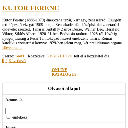
KUTOR FERENC
Kutor Ferenc (1888-1970) ének-­zene tanár, karnagy, zeneszerző. Csurgón
tett képesítő vizsgát 1909­-ben, a Zeneakadémián középiskolai zenetanári
oklevelet szerzett. Tanárai: Antalffy Zsíros Dezső, Weiner Leó, Herzfeld
Viktor, Siklós Albert. 1920-­21-ben Bodvicán tanított. 1928-tól 1940-ig
nyugdíjazásáig a Pécsi Tanítóképző Intézet ének-zene tanára. Római
katolikus szertartási könyve 1929-ben jelent meg, két prelúdiumos orgona
Bővebben…
Szerző:
root1
| Közzétéve:
5 év
2021.10.24.
telt el a közzététel óta
Bejegyzések
1
2
Következő
lapozása
ONLINE
KATALÓGUS
Olvasói állapot
Azonosító:
emlékezz
Jelszó: