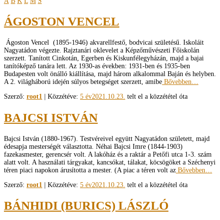
Á
B
K
L
M
S
ÁGOSTON VENCEL
Ágoston Vencel (1895-1946) akvarellfestő, bodvicai születésű. Iskoláit
Nagyatádon végezte. Rajztanári oklevelet a Képzőművészeti Főiskolán
szerzett. Tanított Cinkotán, Egerben és Kiskunfélegyházán, majd a bajai
tanítóképző tanára lett. Az 1930-as években: 1931-ben és 1935-ben
Budapesten volt önálló kiállítása, majd három alkalommal Baján és helyben.
A 2. világháború idején súlyos betegséget szerzett, amibe
Bővebben…
Szerző:
root1
| Közzétéve:
5 év
2021.10.23.
telt el a közzététel óta
BAJCSI ISTVÁN
Bajcsi István (1880-1967). Testvéreivel együtt Nagyatádon született, majd
édesapja mesterségét választotta. Néhai Bajcsi Imre (1844-1903)
fazekasmester, gerencsér volt. A lakóház és a raktár a Petőfi utca 1-3. szám
alatt volt. A használati tárgyakat, kancsókat, tálakat, köcsögöket a Széchenyi
téren piaci napokon árusította a mester. (A piac a téren volt az
Bővebben…
Szerző:
root1
| Közzétéve:
5 év
2021.10.23.
telt el a közzététel óta
BÁNHIDI (BURICS) LÁSZLÓ