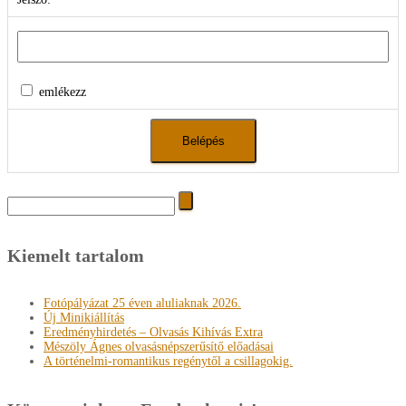
emlékezz
Search
for:
Kiemelt tartalom
Fotópályázat 25 éven aluliaknak 2026.
Új Minikiállítás
Eredményhirdetés – Olvasás Kihívás Extra
Mészöly Ágnes olvasásnépszerűsítő előadásai
A történelmi-romantikus regénytől a csillagokig.