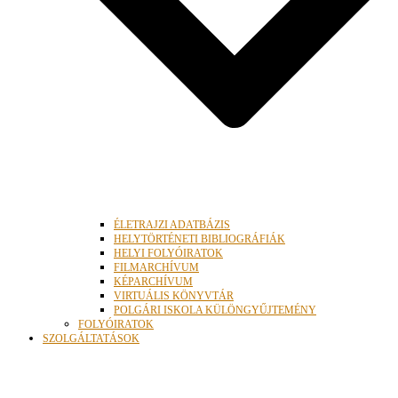
ÉLETRAJZI ADATBÁZIS
HELYTÖRTÉNETI BIBLIOGRÁFIÁK
HELYI FOLYÓIRATOK
FILMARCHÍVUM
KÉPARCHÍVUM
VIRTUÁLIS KÖNYVTÁR
POLGÁRI ISKOLA KÜLÖNGYŰJTEMÉNY
FOLYÓIRATOK
SZOLGÁLTATÁSOK