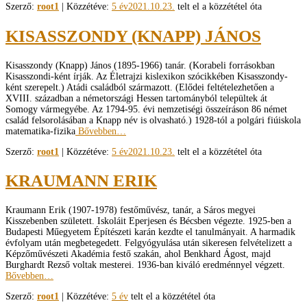
Szerző:
root1
| Közzétéve:
5 év
2021.10.23.
telt el a közzététel óta
KISASSZONDY (KNAPP) JÁNOS
Kisasszondy (Knapp) János (1895-­1966) tanár. (Korabeli forrásokban
Kisasszondi-ként írják. Az Életrajzi kislexikon szócikkében Kisasszondy-
ként szerepelt.) Atádi családból származott. (Elődei feltételezhetően a
XVIII. században a németországi Hessen tartományból települtek át
Somogy vármegyébe. Az 1794-95. évi nemzetiségi összeíráson 86 német
család felsorolásában a Knapp név is olvasható.) 1928-tól a polgári fiúiskola
matematika-fizika
Bővebben…
Szerző:
root1
| Közzétéve:
5 év
2021.10.23.
telt el a közzététel óta
KRAUMANN ERIK
Kraumann Erik (1907-1978) festőművész, tanár, a Sáros megyei
Kisszebenben született. Iskoláit Eperjesen és Bécsben végezte. 1925­-ben a
Budapesti Műegyetem Építészeti karán kezdte el tanulmányait. A harmadik
évfolyam után megbetegedett. Felgyógyulása után sikeresen felvételizett a
Képzőművészeti Akadémia festő­ szakán, ahol Benkhard Ágost, majd
Burghardt Rezső voltak mesterei. 1936-ban kiváló eredménnyel végzett.
Bővebben…
Szerző:
root1
| Közzétéve:
5 év
telt el a közzététel óta