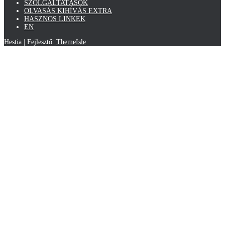
SZOLGÁLTATÁSOK
OLVASÁS KIHÍVÁS EXTRA
HASZNOS LINKEK
EN
Hestia | Fejlesztő:
ThemeIsle