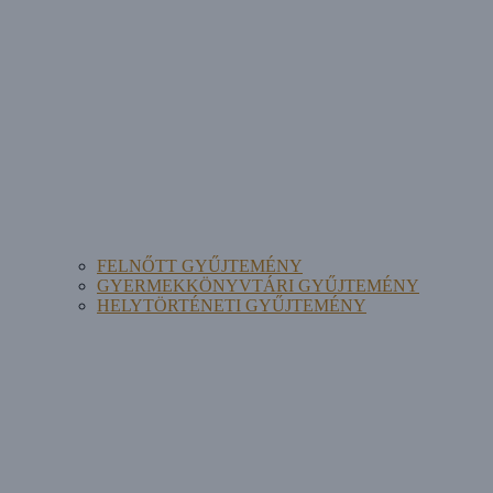
FELNŐTT GYŰJTEMÉNY
GYERMEKKÖNYVTÁRI GYŰJTEMÉNY
HELYTÖRTÉNETI GYŰJTEMÉNY