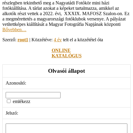
részlegben tekinthető meg a Nagyatádi Fotókör mini házi
fotókiállítása. A tárlat azokat a képeket tartalmazza, amikkel az
alkotók részt vettek a 2022. évi, XXXIX. MAFOSZ Szalon-on. Ez
a megmérettetés a magyarországi fotóklubok versenye. A pályázat
vetítettképes kiállítását a Magyar Fotográfia Napjának központi
Bővebben…
Szerző:
root1
| Közzétéve:
4 év
telt el a közzététel óta
ONLINE
KATALÓGUS
Olvasói állapot
Azonosító:
emlékezz
Jelszó: