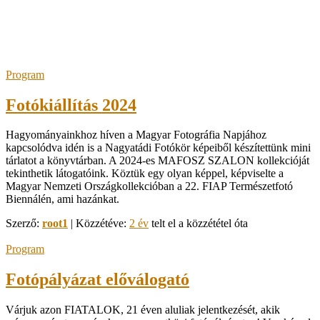
Program
Fotókiállítás 2024
Hagyományainkhoz híven a Magyar Fotográfia Napjához
kapcsolódva idén is a Nagyatádi Fotókör képeiből készítettünk mini
tárlatot a könyvtárban. A 2024-es MAFOSZ SZALON kollekcióját
tekinthetik látogatóink. Köztük egy olyan képpel, képviselte a
Magyar Nemzeti Országkollekcióban a 22. FIAP Természetfotó
Biennálén, ami hazánkat.
Szerző:
root1
| Közzétéve:
2 év
telt el a közzététel óta
Program
Fotópályázat előválogató
Várjuk azon FIATALOK, 21 éven aluliak jelentkezését, akik