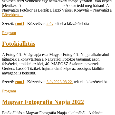
szívesen részt vennének egy nemzetközi fotópályázaton! Van képed
jelentkezni? –> Akkor tedd meg bátran! A
Nagyatádi Fotókör és Bertók László Városi Könyvtár – Nagyatád a
Bővebben…
Szerző:
root1
| Közzétéve:
2 év
telt el a közzététel óta
Program
Fotókiállítás
A Fotográfia Világnapja és a Magyar Fotográfia Napja alkalmából
láthatóak a könyvtárban a Nagyatádi Fotókör tagjainak azon
felvételei, amikkel az idei, 40. MAFOSZ Szalonra neveztek.
Gerlecz László Tőzikék hajnala című képe az országos kiállítás
anyagába is bekerült.
Szerző:
root1
| Közzétéve:
3 év
2023.08.22.
telt el a közzététel óta
Program
Magyar Fotográfia Napja 2022
Fotókiállítás a Magyar Fotográfia Napja alkalmából. A felnőtt