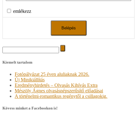
emlékezz
Search
for:
Kiemelt tartalom
Fotópályázat 25 éven aluliaknak 2026.
Új Minikiállítás
Eredményhirdetés – Olvasás Kihívás Extra
Mészöly Ágnes olvasásnépszerűsítő előadásai
A történelmi-romantikus regénytől a csillagokig.
Kövess minket a Facebookon is!