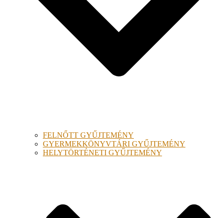
FELNŐTT GYŰJTEMÉNY
GYERMEKKÖNYVTÁRI GYŰJTEMÉNY
HELYTÖRTÉNETI GYŰJTEMÉNY