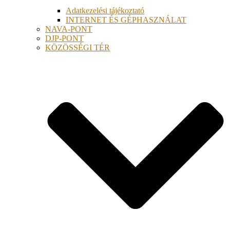
Adatkezelési tájékoztató
INTERNET ÉS GÉPHASZNÁLAT
NAVA-PONT
DJP-PONT
KÖZÖSSÉGI TÉR