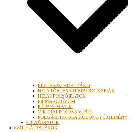
ÉLETRAJZI ADATBÁZIS
HELYTÖRTÉNETI BIBLIOGRÁFIÁK
HELYI FOLYÓIRATOK
FILMARCHÍVUM
KÉPARCHÍVUM
VIRTUÁLIS KÖNYVTÁR
POLGÁRI ISKOLA KÜLÖNGYŰJTEMÉNY
FOLYÓIRATOK
SZOLGÁLTATÁSOK