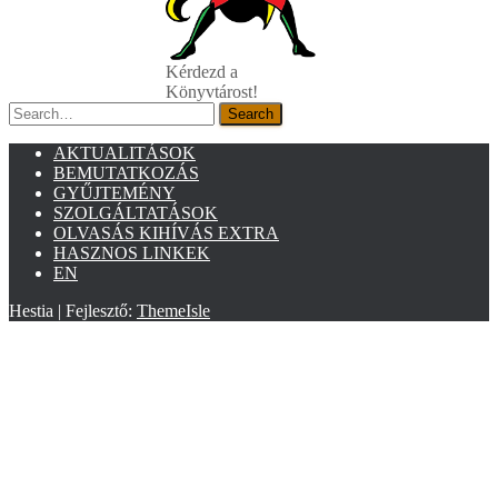
Kérdezd a
Könyvtárost!
Search
Search
AKTUALITÁSOK
BEMUTATKOZÁS
GYŰJTEMÉNY
SZOLGÁLTATÁSOK
OLVASÁS KIHÍVÁS EXTRA
HASZNOS LINKEK
EN
Hestia | Fejlesztő:
ThemeIsle