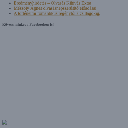
Eredményhirdetés – Olvasás Kihívás Extra
Mészöly Ágnes olvasásnépszerűsítő előadásai
A történelmi-romantikus regénytől a csillagokig.
Kövess minket a Facebookon is!