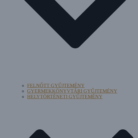
FELNŐTT GYŰJTEMÉNY
GYERMEKKÖNYVTÁRI GYŰJTEMÉNY
HELYTÖRTÉNETI GYŰJTEMÉNY