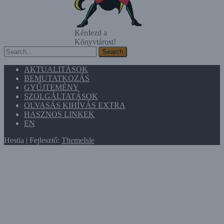
Kérdezd a
Könyvtárost!
Search
Search
AKTUALITÁSOK
BEMUTATKOZÁS
GYŰJTEMÉNY
SZOLGÁLTATÁSOK
OLVASÁS KIHÍVÁS EXTRA
HASZNOS LINKEK
EN
Hestia | Fejlesztő:
ThemeIsle