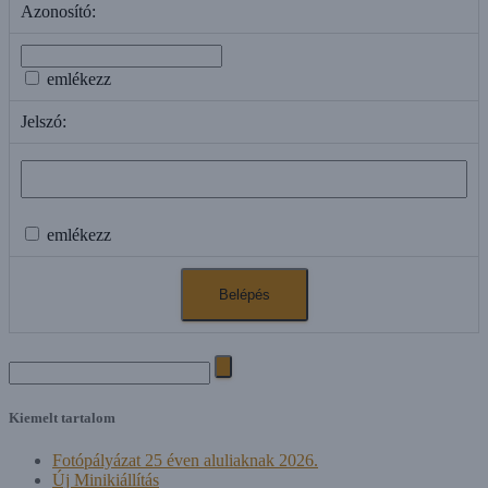
Azonosító:
emlékezz
Jelszó:
emlékezz
Search
for:
Kiemelt tartalom
Fotópályázat 25 éven aluliaknak 2026.
Új Minikiállítás