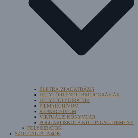
ÉLETRAJZI ADATBÁZIS
HELYTÖRTÉNETI BIBLIOGRÁFIÁK
HELYI FOLYÓIRATOK
FILMARCHÍVUM
KÉPARCHÍVUM
VIRTUÁLIS KÖNYVTÁR
POLGÁRI ISKOLA KÜLÖNGYŰJTEMÉNY
FOLYÓIRATOK
SZOLGÁLTATÁSOK