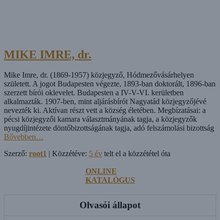
MIKE IMRE, dr.
Mike Imre, dr. (1869-1957) közjegyző, Hódmezővásárhelyen
született. A jogot Budapesten végezte, 1893-ban doktorált, 1896-ban
szerzett bírói oklevelet. Budapesten a IV-V-VI. kerületben
alkalmazták. 1907-ben, mint aljárásbírót Nagyatád közjegyzőjévé
nevezték ki. Aktívan részt vett a község életében. Megbízatásai: a
pécsi közjegyzői kamara választmányának tagja, a közjegyzők
nyugdíjintézete döntőbizottságának tagja, adó felszámolási bizottság
Bővebben…
Szerző:
root1
| Közzétéve:
5 év
telt el a közzététel óta
ONLINE
KATALÓGUS
Olvasói állapot