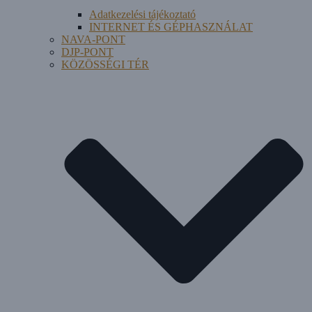
Adatkezelési tájékoztató
INTERNET ÉS GÉPHASZNÁLAT
NAVA-PONT
DJP-PONT
KÖZÖSSÉGI TÉR