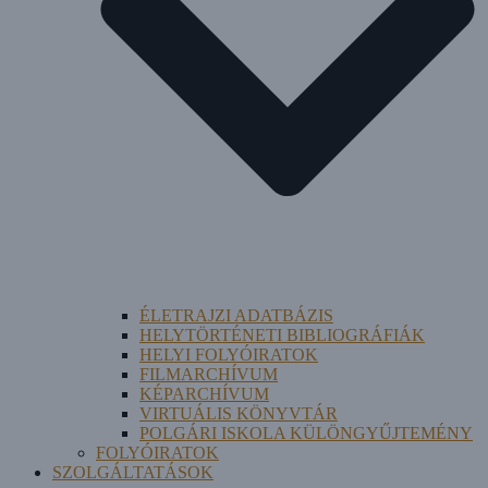
ÉLETRAJZI ADATBÁZIS
HELYTÖRTÉNETI BIBLIOGRÁFIÁK
HELYI FOLYÓIRATOK
FILMARCHÍVUM
KÉPARCHÍVUM
VIRTUÁLIS KÖNYVTÁR
POLGÁRI ISKOLA KÜLÖNGYŰJTEMÉNY
FOLYÓIRATOK
SZOLGÁLTATÁSOK