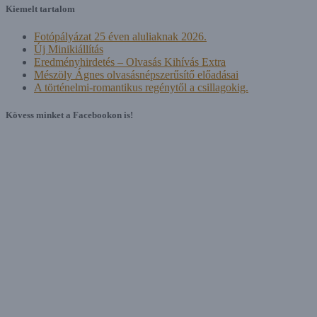
Kiemelt tartalom
Fotópályázat 25 éven aluliaknak 2026.
Új Minikiállítás
Eredményhirdetés – Olvasás Kihívás Extra
Mészöly Ágnes olvasásnépszerűsítő előadásai
A történelmi-romantikus regénytől a csillagokig.
Kövess minket a Facebookon is!