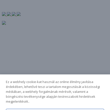
Kérdezd a
Ez a webhely cookie-kat használ az online élmény javítása
Könyvtárost!
érdekében, lehetővé teszi a tartalom megosztását a közösségi
Search
Search
médiában, a webhely forgalmának mérését, valamint a
böngészési tevékenysége alapján testreszabott hirdetések
AKTUALITÁSOK
megjelenítését..
BEMUTATKOZÁS
GYŰJTEMÉNY