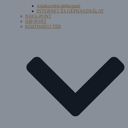
Adatkezelési tájékoztató
INTERNET ÉS GÉPHASZNÁLAT
NAVA-PONT
DJP-PONT
KÖZÖSSÉGI TÉR