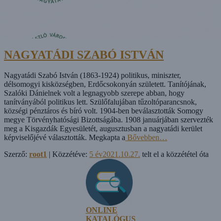
NAGYATÁDI SZABÓ ISTVÁN
Nagyatádi Szabó István (1863-1924) politikus, miniszter,
délsomogyi kisközségben, Erdőcsokonyán született. Tanítójának,
Szalóki Dánielnek volt a legnagyobb szerepe abban, hogy
tanítványából politikus lett. Szülőfalujában tűzoltóparancsnok,
községi pénztáros és bíró volt. 1904-ben beválasztották Somogy
megye Törvényhatósági Bizottságába. 1908 januárjában szervezték
meg a Kisgazdák Egyesületét, augusztusban a nagyatádi kerület
képviselőjévé választották. Megkapta a
Bővebben…
Szerző:
root1
| Közzétéve:
5 év
2021.10.27.
telt el a közzététel óta
ONLINE
KATALÓGUS