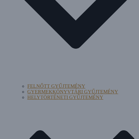
FELNŐTT GYŰJTEMÉNY
GYERMEKKÖNYVTÁRI GYŰJTEMÉNY
HELYTÖRTÉNETI GYŰJTEMÉNY