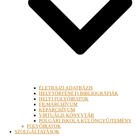
ÉLETRAJZI ADATBÁZIS
HELYTÖRTÉNETI BIBLIOGRÁFIÁK
HELYI FOLYÓIRATOK
FILMARCHÍVUM
KÉPARCHÍVUM
VIRTUÁLIS KÖNYVTÁR
POLGÁRI ISKOLA KÜLÖNGYŰJTEMÉNY
FOLYÓIRATOK
SZOLGÁLTATÁSOK