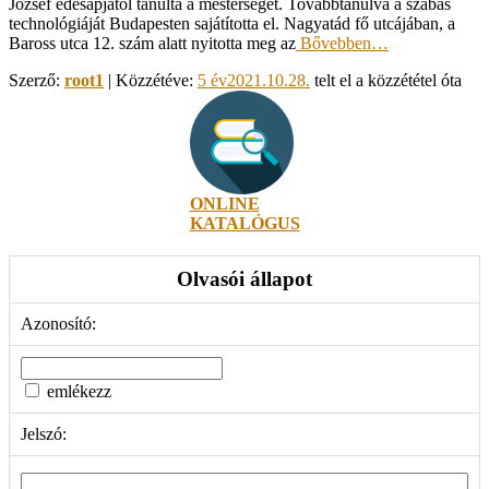
József édesapjától tanulta a mesterséget. Továbbtanulva a szabás
technológiáját Budapesten sajátította el. Nagyatád fő utcájában, a
Baross utca 12. szám alatt nyitotta meg az
Bővebben…
Szerző:
root1
| Közzétéve:
5 év
2021.10.28.
telt el a közzététel óta
ONLINE
KATALÓGUS
Olvasói állapot
Azonosító:
emlékezz
Jelszó: