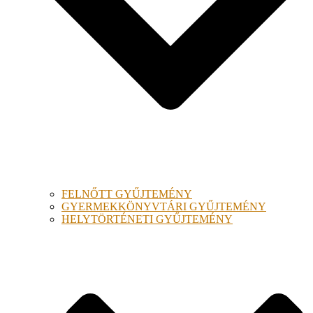
FELNŐTT GYŰJTEMÉNY
GYERMEKKÖNYVTÁRI GYŰJTEMÉNY
HELYTÖRTÉNETI GYŰJTEMÉNY