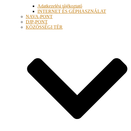
Adatkezelési tájékoztató
INTERNET ÉS GÉPHASZNÁLAT
NAVA-PONT
DJP-PONT
KÖZÖSSÉGI TÉR