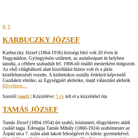
K
T
KARBUCZKY JÓZSEF
Karbuczky József (1864-1936) községi bíró volt 20 éven át
Nagyatádon. Gyöngyösön született, az asztalosipart itt helyben
tanulta, a céhben szabadult fel. 1908-tól önálló mesterként dolgozott.
Az első világháború alatt közellátási biztos volt és a járás
közélelmezését vezette. A kisbirtokos osztály érdekeit képviselő
Gazdakör elnöke, az Egységpárt alelnöke, majd választási alelnök
Bővebben…
Szerző:
root1
| Közzétéve:
5 év
telt el a közzététel óta
TAMÁS JÓZSEF
Tamás József (1894-1954) úri szabó, közismert, tősgyökeres atádi
család tagja. Édesapja Tamás Mihály (1860-1924) szabómester az
Árpád utca 7. szám alatt lakott feleségével és kilenc gyermekével.