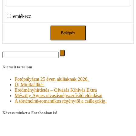
emlékezz
Search
for:
Kiemelt tartalom
Fotópályázat 25 éven aluliaknak 2026.
Új Minikiállítás
Eredményhirdetés – Olvasás Kihívás Extra
Mészöly Ágnes olvasásnépszerűsítő előadásai
A történelmi-romantikus regénytől a csillagokig.
Kövess minket a Facebookon is!