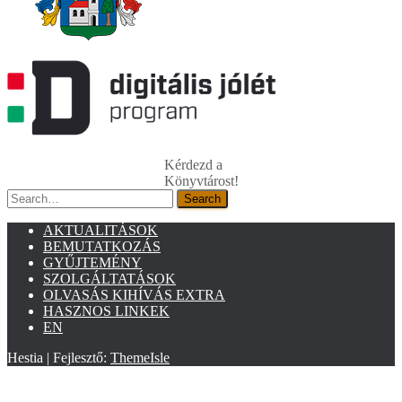
Kérdezd a
Könyvtárost!
Search
Search
AKTUALITÁSOK
BEMUTATKOZÁS
GYŰJTEMÉNY
SZOLGÁLTATÁSOK
OLVASÁS KIHÍVÁS EXTRA
HASZNOS LINKEK
EN
Hestia | Fejlesztő:
ThemeIsle