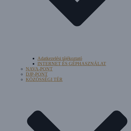
Adatkezelési tájékoztató
INTERNET ÉS GÉPHASZNÁLAT
NAVA-PONT
DJP-PONT
KÖZÖSSÉGI TÉR