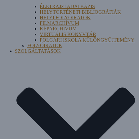
ÉLETRAJZI ADATBÁZIS
HELYTÖRTÉNETI BIBLIOGRÁFIÁK
HELYI FOLYÓIRATOK
FILMARCHÍVUM
KÉPARCHÍVUM
VIRTUÁLIS KÖNYVTÁR
POLGÁRI ISKOLA KÜLÖNGYŰJTEMÉNY
FOLYÓIRATOK
SZOLGÁLTATÁSOK