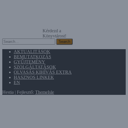
Kérdezd a
Könyvtárost!
Search
Search
AKTUALITÁSOK
BEMUTATKOZÁS
GYŰJTEMÉNY
SZOLGÁLTATÁSOK
OLVASÁS KIHÍVÁS EXTRA
HASZNOS LINKEK
EN
Hestia | Fejlesztő:
ThemeIsle