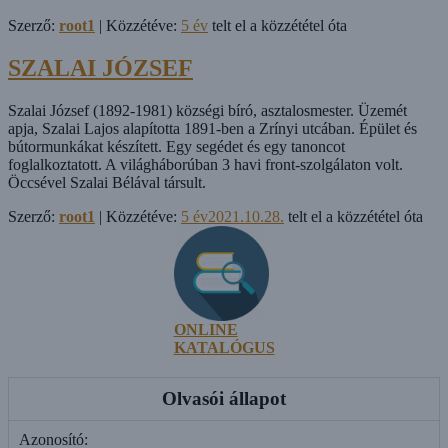
Szerző:
root1
| Közzétéve:
5 év
telt el a közzététel óta
SZALAI JÓZSEF
Szalai József (1892-1981) községi bíró, asztalosmester. Üzemét
apja, Szalai Lajos alapította 1891-ben a Zrínyi utcában. Épület és
bútormunkákat készített. Egy segédet és egy tanoncot
foglalkoztatott. A világháborúban 3 havi front-szolgálaton volt.
Öccsével Szalai Bélával társult.
Szerző:
root1
| Közzétéve:
5 év
2021.10.28.
telt el a közzététel óta
ONLINE
KATALÓGUS
Olvasói állapot
Azonosító: