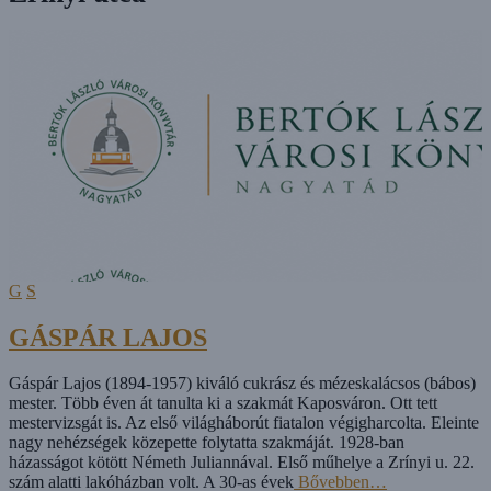
G
S
GÁSPÁR LAJOS
Gáspár Lajos (1894-1957) kiváló cukrász és mézeskalácsos (bábos)
mester. Több éven át tanulta ki a szakmát Kaposváron. Ott tett
mestervizsgát is. Az első világháborút fiatalon végigharcolta. Eleinte
nagy nehézségek közepette folytatta szakmáját. 1928-ban
házasságot kötött Németh Juliannával. Első műhelye a Zrínyi u. 22.
szám alatti lakóházban volt. A 30-as évek
Bővebben…