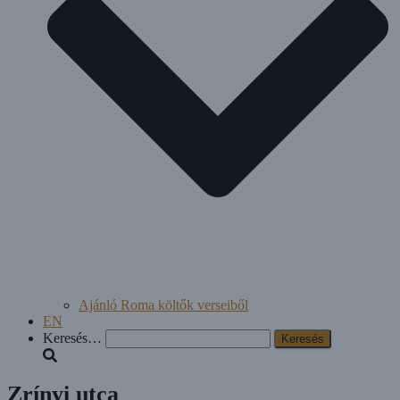
Ajánló Roma költők verseiből
EN
Keresés:
Keresés…
Zrínyi utca