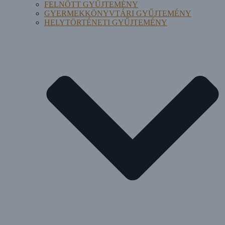
FELNŐTT GYŰJTEMÉNY
GYERMEKKÖNYVTÁRI GYŰJTEMÉNY
HELYTÖRTÉNETI GYŰJTEMÉNY