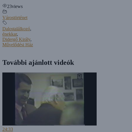
23
views
Várostörténet
Dalostalálkozó
,
énekkar
,
Didergő Király
,
Művelődési Ház
További ajánlott videók
24:33