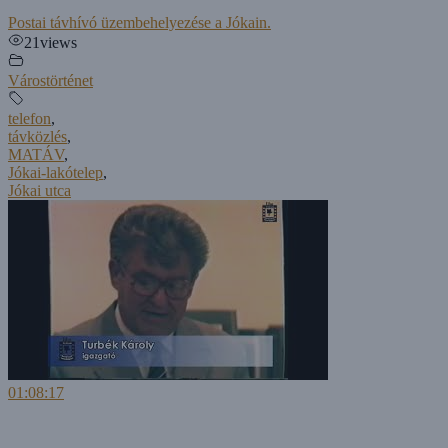
Postai távhívó üzembehelyezése a Jókain.
21
views
Várostörténet
telefon
,
távközlés
,
MATÁV
,
Jókai-lakótelep
,
Jókai utca
01:08:17