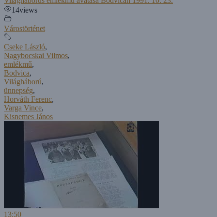
Világháborús emlékmű avatása Bodvicán 1991. 10. 23.
14
views
Várostörténet
Cseke László
,
Nagybocskai Vilmos
,
emlékmű
,
Bodvica
,
Világháború
,
ünnepség
,
Horváth Ferenc
,
Varga Vince
,
Kisnemes János
13:50