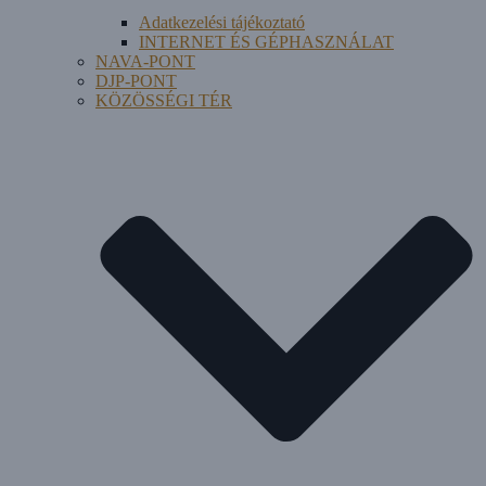
Adatkezelési tájékoztató
INTERNET ÉS GÉPHASZNÁLAT
NAVA-PONT
DJP-PONT
KÖZÖSSÉGI TÉR