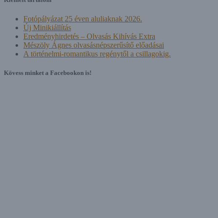
Fotópályázat 25 éven aluliaknak 2026.
Új Minikiállítás
Eredményhirdetés – Olvasás Kihívás Extra
Mészöly Ágnes olvasásnépszerűsítő előadásai
A történelmi-romantikus regénytől a csillagokig.
Kövess minket a Facebookon is!