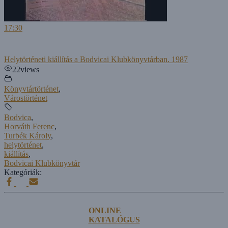
17:30
Helytörténeti kiállítás a Bodvicai Klubkönyvtárban. 1987
22
views
Könyvtártörténet
,
Várostörténet
Bodvica
,
Horváth Ferenc
,
Turbék Károly
,
helytörténet
,
kiállítás
,
Bodvicai Klubkönyvtár
Kategóriák:
ONLINE
KATALÓGUS