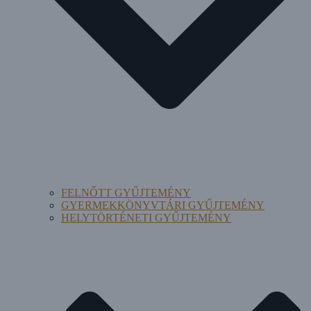
FELNŐTT GYŰJTEMÉNY
GYERMEKKÖNYVTÁRI GYŰJTEMÉNY
HELYTÖRTÉNETI GYŰJTEMÉNY