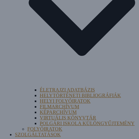
ÉLETRAJZI ADATBÁZIS
HELYTÖRTÉNETI BIBLIOGRÁFIÁK
HELYI FOLYÓIRATOK
FILMARCHÍVUM
KÉPARCHÍVUM
VIRTUÁLIS KÖNYVTÁR
POLGÁRI ISKOLA KÜLÖNGYŰJTEMÉNY
FOLYÓIRATOK
SZOLGÁLTATÁSOK