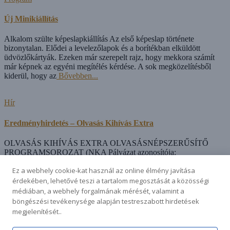
Új Minikiállítás
Alkalom szülte képeslapkiállítás Az első képeslap története
bizonytalan. Elődei a levelezőlapok és a borítékban elküldött
üdvözlőkártyák. Ezeken már szerepelt rajz, hogy mekkora számít
már képnek az egyéni megítélés kérdése. A sok megközelítésből
kiderül, hogy az
Bővebben...
Hír
Eredményhirdetés – Olvasás Kihívás Extra
OLVASÁS KIHÍVÁS EXTRA OLVASÁSNÉPSZERŰSÍTŐ
PROGRAMSOROZAT (NKA Pályázat azonosítója:
505104/01760) Eredményhirdetés A 2025. októbere és 2026.
Ez a webhely cookie-kat használ az online élmény javítása
márciusa között zajlott Olvasás Kihívás Extra programunk során a
következő személyeket jutalmazzuk ajándékkönyv-csomaggal: A
érdekében, lehetővé teszi a tartalom megosztását a közösségi
program ideje alatt a legtöbb könyvet
Bővebben...
médiában, a webhely forgalmának mérését, valamint a
böngészési tevékenysége alapján testreszabott hirdetések
AKTUALITÁSOK
megjelenítését..
BEMUTATKOZÁS
GYŰJTEMÉNY