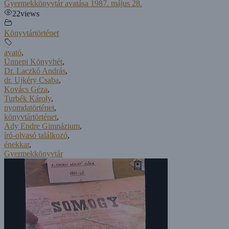
Gyermekkönyvtár avatása 1987. május 28.
22
views
Könyvtártörténet
avató
,
Ünnepi Könyvhét
,
Dr. Laczkó András
,
dr. Ujkéry Csaba
,
Kovács Géza
,
Turbék Károly
,
nyomdatörténet
,
könyvtártörténet
,
Ady Endre Gimnázium
,
író-olvasó találkozó
,
énekkar
,
Gyermekkönyvtár