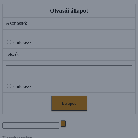
Olvasói állapot
Azonosító:
emlékezz
Jelszó:
emlékezz
Search
for:
Kiemelt tartalom