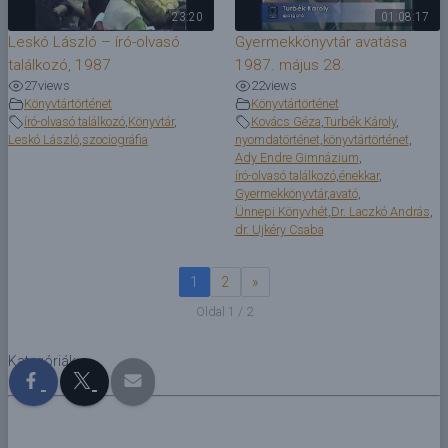
23:20
01:08:17
Leskó László – író-olvasó
Gyermekkönyvtár avatása
találkozó, 1987
1987. május 28.
27
views
22
views
Könyvtártörténet
Könyvtártörténet
író-olvasó találkozó
,
Könyvtár
,
Kovács Géza
,
Turbék Károly
,
Leskó László
,
szociográfia
nyomdatörténet
,
könyvtártörténet
,
Ady Endre Gimnázium
,
író-olvasó találkozó
,
énekkar
,
Gyermekkönyvtár
,
avató
,
Ünnepi Könyvhét
,
Dr. Laczkó András
,
dr. Ujkéry Csaba
1
2
»
Oldal 1 / 2
Kategóriák: