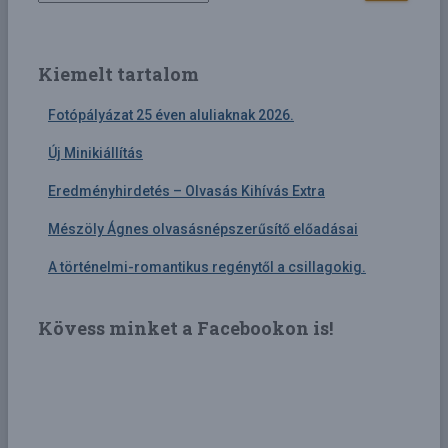
a
r
c
Kiemelt tartalom
h
f
Fotópályázat 25 éven aluliaknak 2026.
o
r
Új Minikiállítás
:
Eredményhirdetés – Olvasás Kihívás Extra
Mészöly Ágnes olvasásnépszerűsítő előadásai
A történelmi-romantikus regénytől a csillagokig.
Kövess minket a Facebookon is!