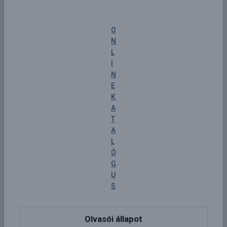
O
N
L
I
N
E
K
A
T
A
L
Ó
G
U
S
Olvasói állapot