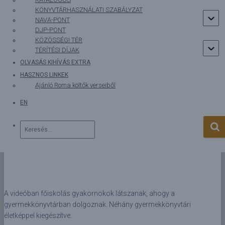
Főiskolás gyakornokok a
KÖNYVTÁRHASZNÁLATI SZABÁLYZAT
gyermekkönyvtárban 1988.01.15.
NAVA-PONT
DJP-PONT
KÖZÖSSÉGI TÉR
Szerző:
root1
Közzétéve:
1988.01.15.
TÉRÍTÉSI DÍJAK
OLVASÁS KIHÍVÁS EXTRA
HASZNOS LINKEK
Ajánló Roma költők verseiből
EN
Keresés:
A videóban főiskolás gyakornokok látszanak, ahogy a
gyermekkönyvtárban dolgoznak. Néhány gyermekkönyvtári
életképpel kiegészítve.