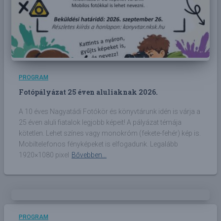
PROGRAM
Fotópályázat 25 éven aluliaknak 2026.
A 10 éves Nagyatádi Fotókör és könyvtárunk idén is várja a
25 éven aluli fiatalok legjobb képeit! A pályázat témája
kötetlen. Lehet színes vagy monokróm (fekete-fehér) kép is.
Mobiltelefonos fényképeket is elfogadunk. Legalább
1920×1080 pixel
Bővebben...
PROGRAM