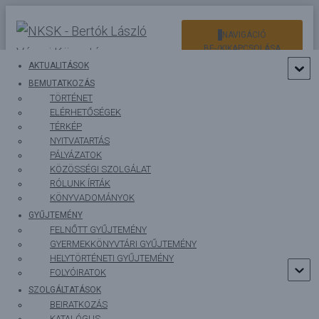
NAVIGÁCIÓ
BE-/KIKAPCSOLÁSA
AKTUALITÁSOK
BEMUTATKOZÁS
TÖRTÉNET
ELÉRHETŐSÉGEK
TÉRKÉP
NYITVATARTÁS
PÁLYÁZATOK
KÖZÖSSÉGI SZOLGÁLAT
RÓLUNK ÍRTÁK
KÖNYVADOMÁNYOK
GYŰJTEMÉNY
FELNŐTT GYŰJTEMÉNY
GYERMEKKÖNYVTÁRI GYŰJTEMÉNY
HELYTÖRTÉNETI GYŰJTEMÉNY
FOLYÓIRATOK
SZOLGÁLTATÁSOK
BEIRATKOZÁS
KATALÓGUS