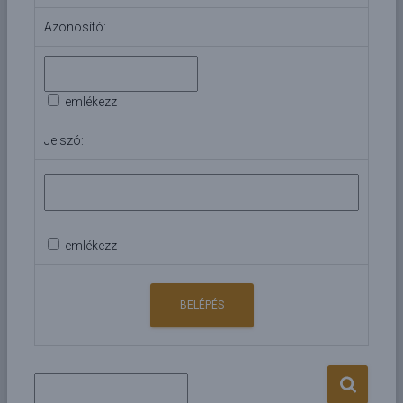
Azonosító:
emlékezz
Jelszó:
emlékezz
S
e