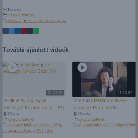
19
views
Könyvtártörténet
Könyvtár
,
gyakorlat
,
cédulakatalógus
További ajánlott videók
01:23:32
01:13:07
Ferdinandy Györggyel
Esterházy Péter író-olvasó
beszélget Kovács Géza 1991
találkozó 1990.06.03.
22
views
32
views
Könyvtártörténet
Könyvtártörténet
író-olvasó találkozó
,
Kovács Géza
,
író-olvasó találkozó
,
Esterházy Péter
Ferdinandy György
,
1991
,
1956