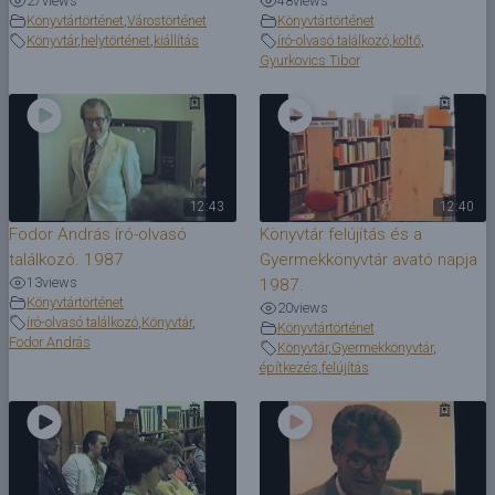
27
views
48
views
Könyvtártörténet
,
Várostörténet
Könyvtártörténet
Könyvtár
,
helytörténet
,
kiállítás
író-olvasó találkozó
,
költő
,
Gyurkovics Tibor
12:43
12:40
Fodor András író-olvasó
Könyvtár felújítás és a
találkozó. 1987
Gyermekkönyvtár avató napja
13
views
1987.
Könyvtártörténet
20
views
író-olvasó találkozó
,
Könyvtár
,
Könyvtártörténet
Fodor András
Könyvtár
,
Gyermekkönyvtár
,
építkezés
,
felújítás