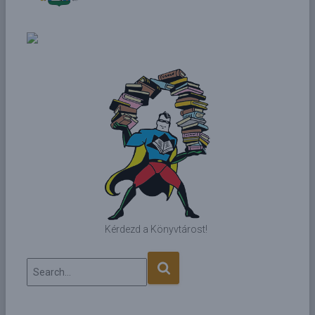
Kérdezd a Könyvtárost!
Search