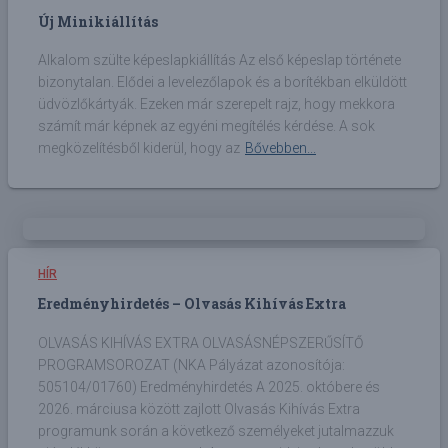
Új Minikiállítás
Alkalom szülte képeslapkiállítás Az első képeslap története
bizonytalan. Elődei a levelezőlapok és a borítékban elküldött
üdvözlőkártyák. Ezeken már szerepelt rajz, hogy mekkora
számít már képnek az egyéni megítélés kérdése. A sok
megközelítésből kiderül, hogy az
Bővebben...
HÍR
Eredményhirdetés – Olvasás Kihívás Extra
OLVASÁS KIHÍVÁS EXTRA OLVASÁSNÉPSZERŰSÍTŐ
PROGRAMSOROZAT (NKA Pályázat azonosítója:
505104/01760) Eredményhirdetés A 2025. októbere és
2026. márciusa között zajlott Olvasás Kihívás Extra
programunk során a következő személyeket jutalmazzuk