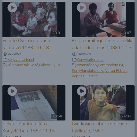
23:01
3:07
Fekete Gyula író-olvasó
Első számítógépes statisztikai
találkozó 1988. 10. 18.
adatfeldolgozás 1988.01.15.
24
views
24
views
Könyvtártörténet
Könyvtártörténet
író-olvasó találkozó
,
Fekete Gyula
számítógép
,
Commodore 64
,
Könyvtár
,
statisztika
,
Varga Róbert
,
Kopházi Ferenc
13:50
24:39
Helytörténeti kiállítás a
Gyurkovics Tibor író-olvasó
Könyvtárban. 1987.11.15.
találkozó, 1987