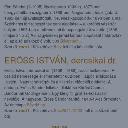
Éhn Sándor (?-1905) főszolgabíró 1903-ig. 1877-ben
Lengyeltótiban szolgabíró. 1889-ben Nagyatádon főszolgabíró,
1895-ben újraválasztották. Nevéhez kapcsolódik 1890-ben a mai
Széchenyi téri reneszánsz park alapítása – a korábbi vásártér
helyén. 1896-ban a millenniumi ünnepségeket ő vezette (1896.
május 24-25.) A díszgyűlésen járási kórház alapítását határozták
el, az első adakozó ő volt, 500
Bővebben...
Szerző:
root1
| Közzétéve:
5 év
telt el a közzététel óta
ERÖSS ISTVÁN, dercsikai dr.
Eröss István, dercsikai dr. (1906 -­1989) járási főállatorvos. A
család nemessége elismertetett 1682-ben I. Li­pót uralkodása
idején. Nagy tehetségét és a kitartást elődeitől örökölte. A
dédapa, Eröss Sándor lelkész, diáktársa Körösi Csoma
Sándornak Göttingenben. Egy ideig ifj. gróf Teleki László
nevelője. A nagyapa, Eröss Sándor tanító, 1848-49-es őrmester.
Az édesapa
Bővebben...
Szerző:
root1
| Közzétéve:
5 év
2021.10.23.
telt el a közzététel
óta
ONLINE