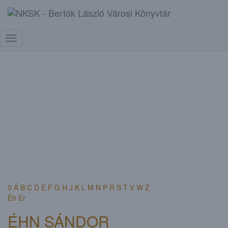
Életrajzi Adatbázis
Navigáció
be-/kikapcsolása
0
Á
B
C
D
É
F
G
H
J
K
L
M
N
P
R
S
T
V
W
Z
Éh
Er
ÉHN SÁNDOR