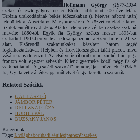
Hoffmann
György
(1877-1934)
székes és esztergályos mester. Elődei több mint 200 éve Mária
Terézia uralkodásának békés időszakában (a hétéves háború után)
települtek át Ausztriából Magyarországra. A közvetlen elődje János,
Szulokban élt rövid ideig. Atádra települve a céhbeli székes szakmát
művelte 1860-tól. Egyik fia György, székes mester 1893-ban
szabadult. 1907-ben vette át édesapja üzemét a Szent Imre u. 21. sz.
alatt. Elsőrendű szakmunkákat készített három segéd
foglalkoztatásával. Helyben és Horvátországban talált piacot, mivel
vásárokra is dolgozott. Az első világháborúban huszonhét hónapig a
fron­ton volt, egyszer sebesült. Kilenc gyermeke közül négy fia két
szakmát tanult. A „családi szakmát” mindnyájan művelték. 1934-től
fia, Gyula vette át édesapja műhelyét és gyakorolta a szakmát.
Related Szócikk
GÁL LÁSZLÓ
JÁMBOR PÉTER
BELEZNAI GÉZA
BURITS PÁL
BUZSÁKY JÁNOS
Kategóriák:
Tags:
I. világháború
hadi sérülés
iparos
céh
székes