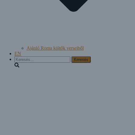
Ajánló Roma költők verseiből
EN
Keresés: