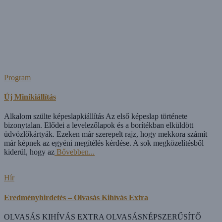
Program
Új Minikiállítás
Alkalom szülte képeslapkiállítás Az első képeslap története
bizonytalan. Elődei a levelezőlapok és a borítékban elküldött
üdvözlőkártyák. Ezeken már szerepelt rajz, hogy mekkora számít
már képnek az egyéni megítélés kérdése. A sok megközelítésből
kiderül, hogy az
Bővebben...
Hír
Eredményhirdetés – Olvasás Kihívás Extra
OLVASÁS KIHÍVÁS EXTRA OLVASÁSNÉPSZERŰSÍTŐ