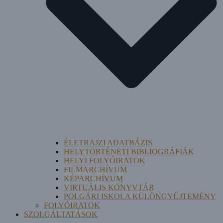
ÉLETRAJZI ADATBÁZIS
HELYTÖRTÉNETI BIBLIOGRÁFIÁK
HELYI FOLYÓIRATOK
FILMARCHÍVUM
KÉPARCHÍVUM
VIRTUÁLIS KÖNYVTÁR
POLGÁRI ISKOLA KÜLÖNGYŰJTEMÉNY
FOLYÓIRATOK
SZOLGÁLTATÁSOK