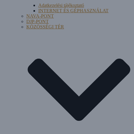
Adatkezelési tájékoztató
INTERNET ÉS GÉPHASZNÁLAT
NAVA-PONT
DJP-PONT
KÖZÖSSÉGI TÉR