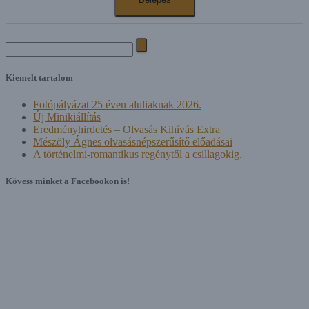
Search
for:
Kiemelt tartalom
Fotópályázat 25 éven aluliaknak 2026.
Új Minikiállítás
Eredményhirdetés – Olvasás Kihívás Extra
Mészöly Ágnes olvasásnépszerűsítő előadásai
A történelmi-romantikus regénytől a csillagokig.
Kövess minket a Facebookon is!