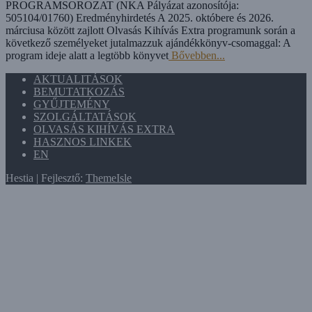
PROGRAMSOROZAT (NKA Pályázat azonosítója:
505104/01760) Eredményhirdetés A 2025. októbere és 2026.
márciusa között zajlott Olvasás Kihívás Extra programunk során a
következő személyeket jutalmazzuk ajándékkönyv-csomaggal: A
program ideje alatt a legtöbb könyvet
Bővebben...
AKTUALITÁSOK
BEMUTATKOZÁS
GYŰJTEMÉNY
SZOLGÁLTATÁSOK
OLVASÁS KIHÍVÁS EXTRA
HASZNOS LINKEK
EN
Hestia | Fejlesztő:
ThemeIsle