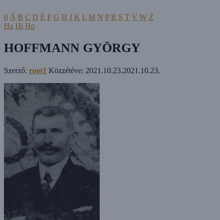
0
Á
B
C
D
É
F
G
H
J
K
L
M
N
P
R
S
T
V
W
Z
Ha
Hi
Ho
HOFFMANN GYÖRGY
Szerző:
root1
Közzétéve:
2021.10.23.
2021.10.23.