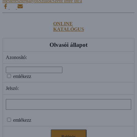
mester
esztergályos
Szulok
Szent Imre utca
ONLINE
KATALÓGUS
Olvasói állapot
Azonosító:
emlékezz
Jelszó:
emlékezz