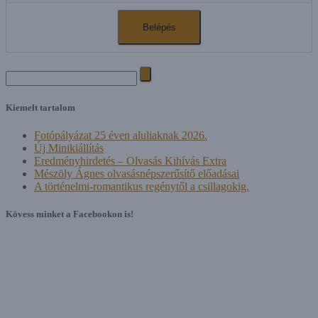
Search
for:
Kiemelt tartalom
Fotópályázat 25 éven aluliaknak 2026.
Új Minikiállítás
Eredményhirdetés – Olvasás Kihívás Extra
Mészöly Ágnes olvasásnépszerűsítő előadásai
A történelmi-romantikus regénytől a csillagokig.
Kövess minket a Facebookon is!