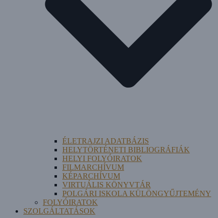
ÉLETRAJZI ADATBÁZIS
HELYTÖRTÉNETI BIBLIOGRÁFIÁK
HELYI FOLYÓIRATOK
FILMARCHÍVUM
KÉPARCHÍVUM
VIRTUÁLIS KÖNYVTÁR
POLGÁRI ISKOLA KÜLÖNGYŰJTEMÉNY
FOLYÓIRATOK
SZOLGÁLTATÁSOK