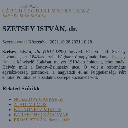
0
Á
B
C
D
É
F
G
H
J
K
L
M
N
P
R
S
T
V
W
Z
Sá
Sc
Se
Si
So
St
Su
Sz
SZETSEY ISTVÁN, dr.
Szerző:
root1
Közzétéve:
2021.10.28.
2021.10.28.
Szetsey István
,
dr.
(1817-1892)
ügyvéd. Fia volt id. Szetsey
Istvánnak, az 1848-as szabadságharc őrnagyának; lánya
Szetsey
Irma
, a képviselő. Lakását, melyet 1910-ben építtetett, lebontották.
Helyén nyílt a Bajcsy-Zsilinszky utca. Ő volt a református
egyházközség gondnoka, a nagyatádi 48-as Függetlenségi Párt
elnöke. Politikai és társadalmi szerepe közismert volt.
Related Szócikk
NOSZLOPY GÁSPÁR, dr.
ATÁDI VILMOS
BALATINECZ MIKLÓS
BARAKONYI KÁROLYNÉ
ERÖSS ISTVÁN, dercsikai dr.