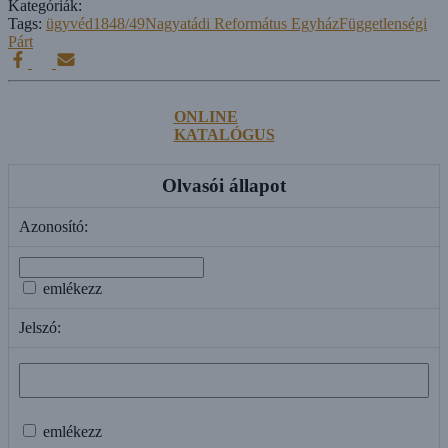
Kategóriák:
Tags:
ügyvéd
1848/49
Nagyatádi Református Egyház
Függetlenségi
Párt
ONLINE
KATALÓGUS
Olvasói állapot
Azonosító:
emlékezz
Jelszó:
emlékezz