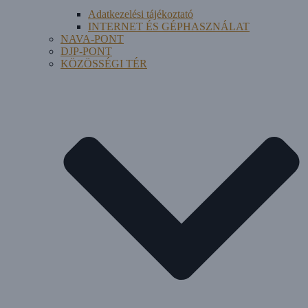
Adatkezelési tájékoztató
INTERNET ÉS GÉPHASZNÁLAT
NAVA-PONT
DJP-PONT
KÖZÖSSÉGI TÉR