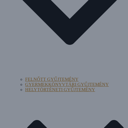
FELNŐTT GYŰJTEMÉNY
GYERMEKKÖNYVTÁRI GYŰJTEMÉNY
HELYTÖRTÉNETI GYŰJTEMÉNY