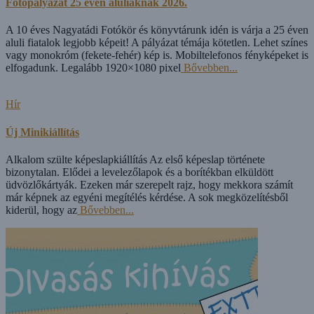
Fotópályázat 25 éven aluliaknak 2026.
A 10 éves Nagyatádi Fotókör és könyvtárunk idén is várja a 25 éven
aluli fiatalok legjobb képeit! A pályázat témája kötetlen. Lehet színes
vagy monokróm (fekete-fehér) kép is. Mobiltelefonos fényképeket is
elfogadunk. Legalább 1920×1080 pixel
Bővebben...
Hír
Új Minikiállítás
Alkalom szülte képeslapkiállítás Az első képeslap története
bizonytalan. Elődei a levelezőlapok és a borítékban elküldött
üdvözlőkártyák. Ezeken már szerepelt rajz, hogy mekkora számít
már képnek az egyéni megítélés kérdése. A sok megközelítésből
kiderül, hogy az
Bővebben...