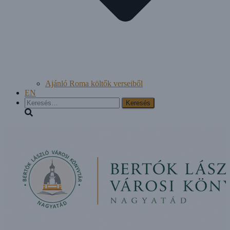
Ajánló Roma költők verseiből
EN
Keresés: