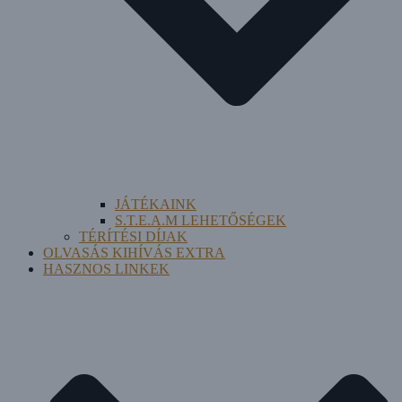
JÁTÉKAINK
S.T.E.A.M LEHETŐSÉGEK
TÉRÍTÉSI DÍJAK
OLVASÁS KIHÍVÁS EXTRA
HASZNOS LINKEK