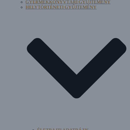
GYERMEKKÖNYVTÁRI GYŰJTEMÉNY
HELYTÖRTÉNETI GYŰJTEMÉNY