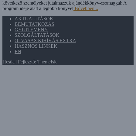
következő személyeket jutalmazzuk ajándékkönyv-csomaggal: A
program ideje alatt a legtöbb könyvet
Bővebben...
AKTUALITÁSOK
BEMUTATKOZÁS
GYŰJTEMÉNY
SZOLGÁLTATÁSOK
OLVASÁS KIHÍVÁS EXTRA
HASZNOS LINKEK
EN
Hestia | Fejlesztő:
ThemeIsle