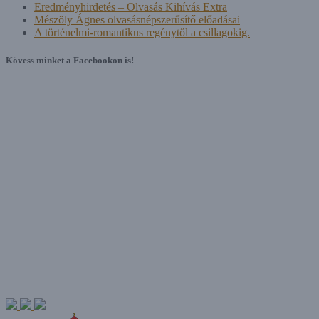
Eredményhirdetés – Olvasás Kihívás Extra
Mészöly Ágnes olvasásnépszerűsítő előadásai
A történelmi-romantikus regénytől a csillagokig.
Kövess minket a Facebookon is!