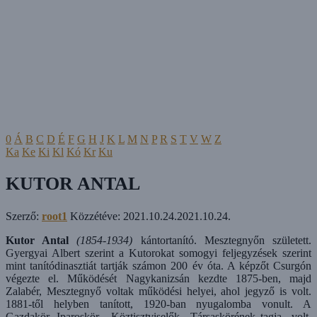
0
Á
B
C
D
É
F
G
H
J
K
L
M
N
P
R
S
T
V
W
Z
Ka
Ke
Ki
Kl
Kó
Kr
Ku
KUTOR ANTAL
Szerző:
root1
Közzétéve:
2021.10.24.
2021.10.24.
Kutor Antal
(1854-1934)
kántortanító. Mesztegnyőn született.
Gyergyai Albert szerint a Kutorokat somogyi feljegyzések szerint
mint tanítódinasztiát tartják számon 200 év óta. A képzőt Csurgón
végezte el. Működését Nagykanizsán kezdte 1875-ben, majd
Zalabér, Mesztegnyő voltak működési helyei, ahol jegyző is volt.
1881-től helyben tanított, 1920-­ban nyugalomba vonult. A
Gazdakör, Iparoskör, Köztisztviselők Társaskörének tagja volt.