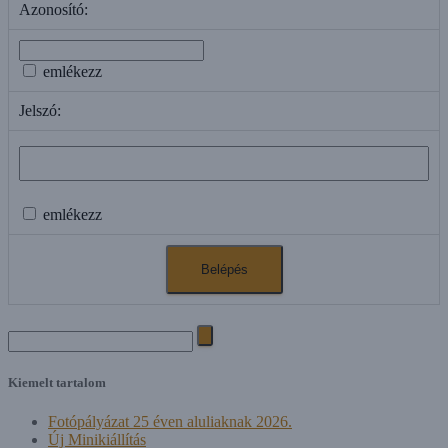
Azonosító:
emlékezz
Jelszó:
emlékezz
Search
for:
Kiemelt tartalom
Fotópályázat 25 éven aluliaknak 2026.
Új Minikiállítás