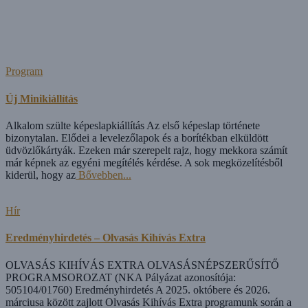
Program
Új Minikiállítás
Alkalom szülte képeslapkiállítás Az első képeslap története
bizonytalan. Elődei a levelezőlapok és a borítékban elküldött
üdvözlőkártyák. Ezeken már szerepelt rajz, hogy mekkora számít
már képnek az egyéni megítélés kérdése. A sok megközelítésből
kiderül, hogy az
Bővebben...
Hír
Eredményhirdetés – Olvasás Kihívás Extra
OLVASÁS KIHÍVÁS EXTRA OLVASÁSNÉPSZERŰSÍTŐ
PROGRAMSOROZAT (NKA Pályázat azonosítója:
505104/01760) Eredményhirdetés A 2025. októbere és 2026.
márciusa között zajlott Olvasás Kihívás Extra programunk során a