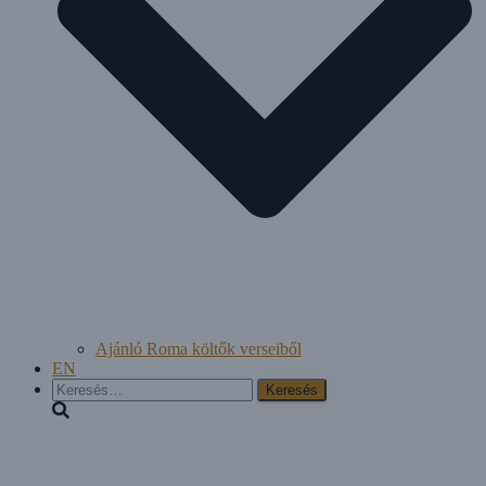
Ajánló Roma költők verseiből
EN
Keresés: