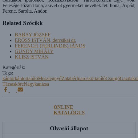
Felesége Józan Ilona, akivel öt gyermeket neveltek fel: Ilona, Árpád,
Fe­renc, Sarolta, Andor.
Related Szócikk
BABAY JÓZSEF
ERÖSS ISTVÁN, dercsikai dr.
FERENCFI (FERLINDIS) JÁNOS
GUNDY MIHÁLY
KLISZ ISTVÁN
Kategóriák:
Tags:
kántor
kántortanító
Mesztegnyő
Zalabér
Iparoskör
tanító
Csurgó
Gazdakö
Társasköre
Nagykanizsa
ONLINE
KATALÓGUS
Olvasói állapot