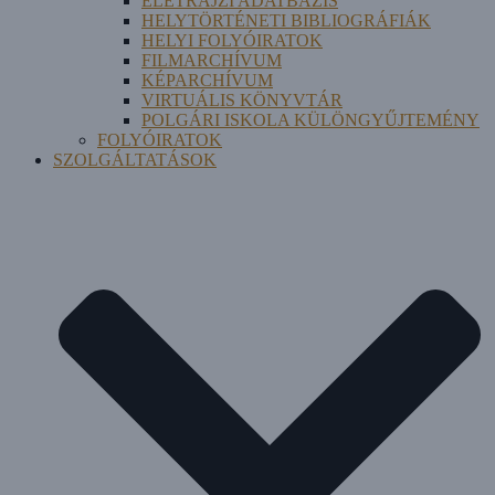
ÉLETRAJZI ADATBÁZIS
HELYTÖRTÉNETI BIBLIOGRÁFIÁK
HELYI FOLYÓIRATOK
FILMARCHÍVUM
KÉPARCHÍVUM
VIRTUÁLIS KÖNYVTÁR
POLGÁRI ISKOLA KÜLÖNGYŰJTEMÉNY
FOLYÓIRATOK
SZOLGÁLTATÁSOK